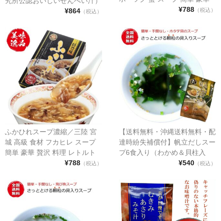
究所公認おいしいせんべい汁）
贅沢 料理 レトルト 具入り長い
¥788
¥864
（税込）
（税込）
賞味期限 非常食 備蓄食
ふかひれスープ濃縮／三陸 宮
【送料無料・沖縄送料無料・配
城 高級 食材 フカヒレ スープ
達時紛失補償付】帆立だしスー
簡単 豪華 贅沢 料理 レトルト
プ6食入り（わかめ＆貝柱入
具入り
¥788
り）【ほたて ホタテ インスタ
¥540
（税込）
（税込）
ント 即席 顆粒 お吸い物 お椀
ネコポス ポスト投函 メール便
感染予防配達 青森 八戸 土産
ポイント 消化 利用】