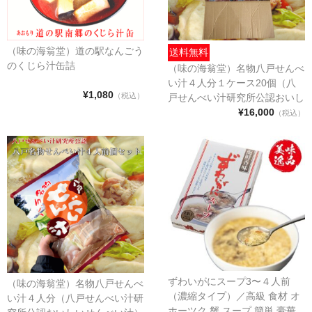
プリント南部せんべい
（味の海翁堂）道の駅なんごう
送料無料
チビせん（プリント小判）
のくじら汁缶詰
（味の海翁堂）名物八戸せんべ
い汁４人分１ケース20個（八
デカせん（プリント大判）
¥1,080
（税込）
戸せんべい汁研究所公認おいし
いせんべい汁）
¥16,000
（税込）
プリントマシュマロ
プリントシート
必勝祈願/合格祈願
お年賀シート
お年賀せんべい
プリントせんべいギフト箱
ずわいがにスープ3〜４人前
（味の海翁堂）名物八戸せんべ
お問い合わせ（個人のお客様専用）
（濃縮タイプ）／高級 食材 オ
い汁４人分（八戸せんべい汁研
ホーツク 蟹 スープ 簡単 豪華