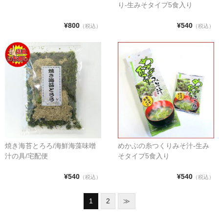
り-生みそタイプ5食入り
¥800
¥540
（税込）
（税込）
焼き海苔とろろ/海鮮海藻味噌
めかぶの糸つくりみそ汁-生み
汁の具/宅配便
そタイプ5食入り
¥540
¥540
（税込）
（税込）
1
2
≫