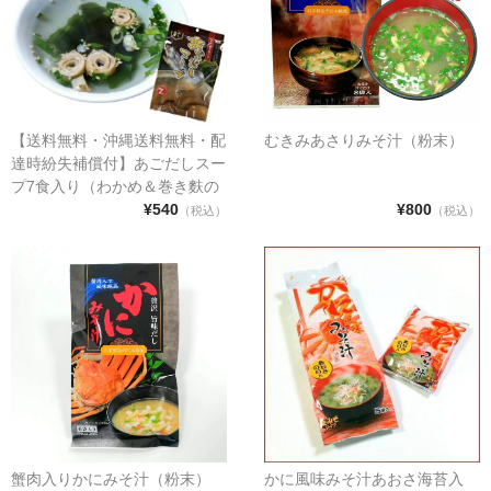
【送料無料・沖縄送料無料・配
むきみあさりみそ汁（粉末）
達時紛失補償付】あごだしスー
プ7食入り（わかめ＆巻き麩の
具入り）【トビウオ アゴ イン
¥540
¥800
（税込）
（税込）
スタント 即席 顆粒 お吸い物
お椀 ネコポス ポスト投函 メー
ル便 感染予防配達 青森 八戸
土産 ポイント 消化 利用】
蟹肉入りかにみそ汁（粉末）
かに風味みそ汁あおさ海苔入