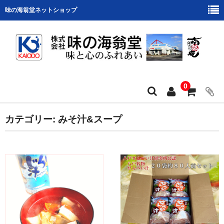
味の海翁堂ネットショップ
0
ホーム
カテゴリー:
みそ汁&スープ
会社案内
商品カテゴリー
お支払い・配送について
ショップの紹介
プリントせんべい作品