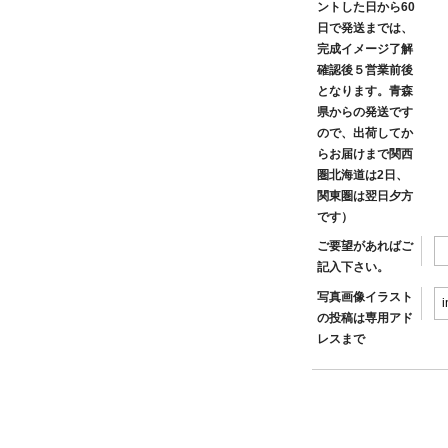
ントした日から60
日で発送までは、
完成イメージ了解
確認後５営業前後
となります。青森
県からの発送です
ので、出荷してか
らお届けまで関西
圏北海道は2日、
関東圏は翌日夕方
です）
ご要望があればご
記入下さい。
写真画像イラスト
の投稿は専用アド
レスまで