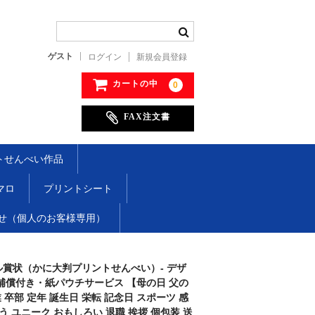
ゲスト
ログイン
新規会員登録
カートの中
0
FAX注文書
トせんべい作品
マロ
プリントシート
せ（個人のお客様専用）
賞状（かに大判プリントせんべい）- デザ
補償付き・紙パウチサービス 【母の日 父の
 卒部 定年 誕生日 栄転 記念日 スポーツ 感
う ユニーク おもしろい 退職 挨拶 個包装 送