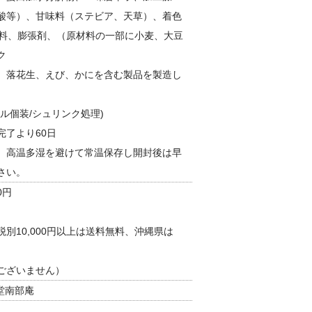
酸等）、甘味料（ステビア、天草）、着色
香料、膨張剤、（原材料の一部に小麦、大豆
ク
、落花生、えび、かにを含む製品を製造し
ル個装/シュリンク処理)
完了より60日
、高温多湿を避けて常温保存し開封後は早
さい。
0円
別10,000円以上は送料無料、沖縄県は
。
ございません）
翁堂南部庵