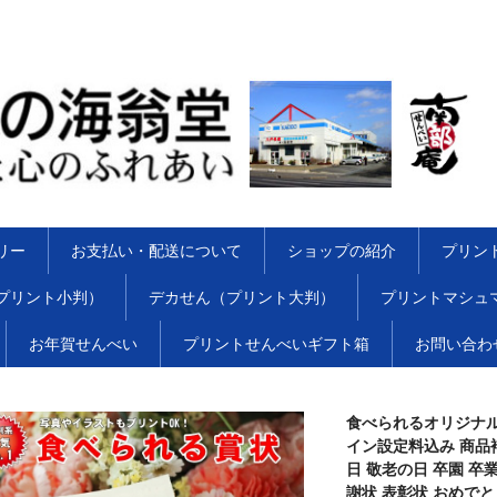
リー
お支払い・配送について
ショップの紹介
プリン
プリント小判）
デカせん（プリント大判）
プリントマシュ
お年賀せんべい
プリントせんべいギフト箱
お問い合わ
食べられるオリジナル
イン設定料込み 商品
日 敬老の日 卒園 卒業
謝状 表彰状 おめでと