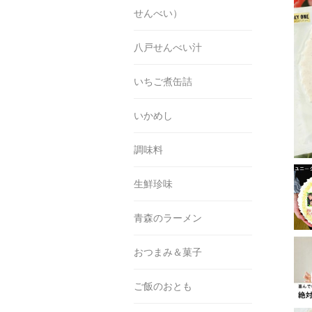
せんべい）
八戸せんべい汁
いちご煮缶詰
いかめし
調味料
生鮮珍味
青森のラーメン
おつまみ＆菓子
ご飯のおとも