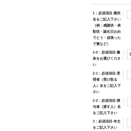
1：必須項目-賞状
名をご記入下さい
（例：感謝状・表
彰状・誕生日おめ
でとう・頑張った
で賞など）
2-0：必須項目-書
体をお選びくださ
い
2-1：必須項目-受
理者（受け取る
人）名をご記入下
さい
2-2：必須項目-授
与者（渡す人）名
をご記入下さい
3：必須項目-本文
をご記入下さい