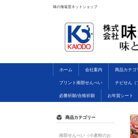
味の海翁堂ネットショップ
ホーム
会社案内
商品カテゴ
プリント南部せんべい
チビせん（
必勝祈願/合格祈願
お年賀シート
商品カテゴリー
南部せんべい（小麦粉のお