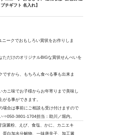
 プチギフト 名入れ】
 ユニークでおもしろい賞状をお作りしま
なただけのオリジナルBIGな賞状せんべいを
クですから、もちろん食べる事も出来ま
いカニ味でお子様からお年寄りまで美味し
上がる事ができます。
の場合は事前にご相談も受け付けますので
050-3801-1704担当：助川／堀内。
：甘藷澱粉、えび、食塩、かに、カニエキ
、蛋白加水分解物、一味唐辛子、加工澱