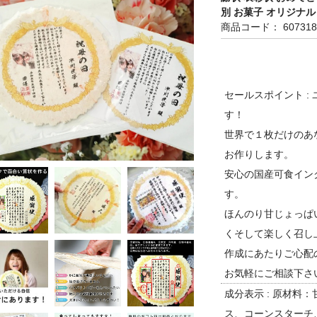
別 お菓子 オリジナル
商品コード： 607318
セールスポイント :
す！
世界で１枚だけのあ
お作りします。
安心の国産可食イン
す。
ほんのり甘じょっぱ
くそして楽しく召し
作成にあたりご心配
お気軽にご相談下さい⇒
成分表示 : 原材料
ス、コーンスターチ