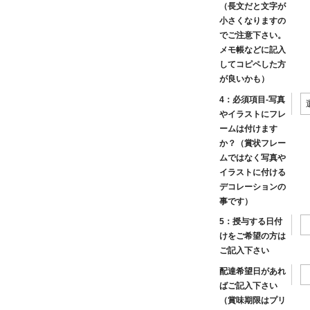
（長文だと文字が
小さくなりますの
でご注意下さい。
メモ帳などに記入
してコピペした方
が良いかも）
4：必須項目-写真
やイラストにフレ
ームは付けます
か？（賞状フレー
ムではなく写真や
イラストに付ける
デコレーションの
事です）
5：授与する日付
けをご希望の方は
ご記入下さい
配達希望日があれ
ばご記入下さい
（賞味期限はプリ