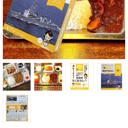
プリント南部せんべい
チビせん（プリント小判）
デカせん（プリント大判）
プリントマシュマロ
プリントシート
必勝祈願/合格祈願
お年賀シート
お年賀せんべい
プリントせんべいギフト箱
お問い合わせ（個人のお客様専用）