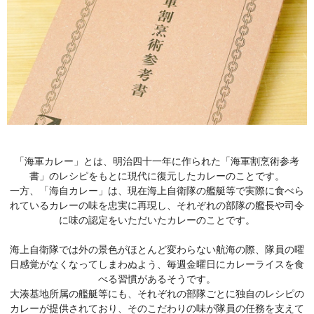
「海軍カレー」とは、明治四十一年に作られた「海軍割烹術参考
書」のレシピをもとに現代に復元したカレーのことです。
一方、「海自カレー」は、現在海上自衛隊の艦艇等で実際に食べら
れているカレーの味を忠実に再現し、それぞれの部隊の艦長や司令
に味の認定をいただいたカレーのことです。
海上自衛隊では外の景色がほとんど変わらない航海の際、隊員の曜
日感覚がなくなってしまわぬよう、毎週金曜日にカレーライスを食
べる習慣があるそうです。
大湊基地所属の艦艇等にも、それぞれの部隊ごとに独自のレシピの
カレーが提供されており、そのこだわりの味が隊員の任務を支えて