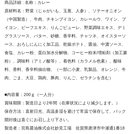
商品詳細 : 名称：カレー
原材料名：野菜（じゃがいも、玉葱、人参）、ソテーオニオン
（中国製造）、牛肉、チキンブイヨン、カレールウ、ワイン、ブ
イヨン、ビーフエキス、りんごピューレ、野菜調味エキス、デミ
グラスソース、バター、砂糖、香辛料、チャツネ、オイスターソ
ース、おろしにんにく加工品、乾燥ポテト、醤油、中濃ソース、
食塩、カレー粉、蛋白加水分解物、コーヒー粉末/増粘剤（加工澱
粉）、調味料（アミノ酸等）、着色料（カラメル色素）、酸味
料、香料、香辛料抽出物、（一部に小麦、乳製品、オレンジ、牛
肉、ごま、大豆、鶏肉、豚肉、りんご、ゼラチンを含む）
■内容量：200ｇ（一人分）
賞味期限：製造日より2年間（在庫状況により減少します。）
保存方法：直射日光、高温多湿を避けて常温で保存して、パック
開封後は直ぐにお召し上り下さい。
製造者：宮島醤油株式会社妙見工場 佐賀県唐津市中瀬通1番18