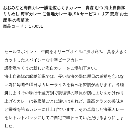
おおみなと海自カレー護衛艦ちくまカレー 青森 むつ 海上自衛隊
ミリめし 海軍カレー ご当地カレー 駅 SA サービスエリア 売店 お土
産 味の海翁堂
商品コード： 170031
セールスポイント : 牛肉をオリーブオイルに漬け込み、具を大きく
カットしたスパイシーな中辛ビーフカレー
護衛艦ちくまの新しい海自カレーをご堪能下さい。
海上自衛隊の艦艇部隊では、長い航海の際に曜日の感覚を忘れな
い為に毎週金曜日はカレーライスを食べる習慣があります。各艦
艇によりその味は千差万別で調理班の隊員が腕によりをかけ作り
上げるカレーは各艦艇ごとに違いはあれど、最高クラスの美味さ
と栄養を誇るカレーに仕上げています。その卓越した海軍カレー
をレトルトパックにしてご自宅で味わっていただけるようにしま
した。