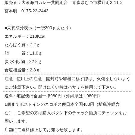
販売者：大湊海自カレー共同組合 青森県むつ市横迎町2-11-3
宮本明 0175-22-2443
■栄養成分表示（一袋200ｇあたり）
エネルギー：218Kcal
たんぱく質：7.2ｇ
脂 質：11.0ｇ
炭 水 化 物：22.8ｇ
食塩相当量：2.8ｇ
注意 : 使用上の注意：開封時や容器に移す際は、火傷をしないよう
にご注意下さい。開けにくい時はハサミを使用して下さい。
送料 : 宅配便は全国一律980円（沖縄県は1,980円）
1個までポストインのネコポス便日本全国480円（離島沖縄含
む）：ご希望の方は購入ボタン下のチェック箇所にチェックをお
願いします。
店舗にて送料修正してお知らせ致します。