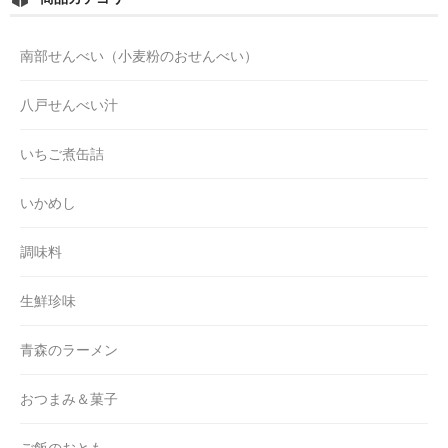
南部せんべい（小麦粉のおせんべい）
八戸せんべい汁
いちご煮缶詰
いかめし
調味料
生鮮珍味
青森のラーメン
おつまみ＆菓子
ご飯のおとも