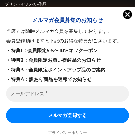
プリントせんべい作品
プリント南部せんべい
メルマガ会員募集のお知らせ
チビせん（プリント小判）
当店では随時メルマガ会員を募集しております。
デカせん（プリント大判）
会員登録頂けますと下記のお得な特典がございます。
プリントマシュマロ
・特典1：会員限定5%〜10%オフクーポン
プリントシート
・特典2：会員限定お買い得商品のお知らせ
必勝祈願/合格祈願
・特典3：会員限定ポイントアップ品のご案内
・特典4：訳あり商品を速報でお知らせ
お年賀シート
お年賀せんべい
プリントせんべいギフト箱
お問い合わせ（個人のお客様専用）
Copyright(C)
プリント南部せんべい、八戸せんべい汁、駄菓子系
プライバシーポリシー
おつまみ珍味なら味の海翁堂
,LTD. All Rights Reserved..